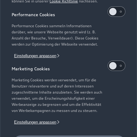
können Sie in unserer
Cookie Richtlinie
nachlesen.
Kaufen & leasen
Alle Modelle
Performance Cookies
Modelle vergleichen
Service & Zubehör
Performance Cookies sammeln Informationen
Neuwagensuche
darüber, wie unsere Webseite genutzt wird (z. B.
Elektromodelle
Anzahl der Besuche, Verweildauer). Diese Cookies
Gebrauchtwagensuche
Support
werden zur Optimierung der Webseite verwendet.
Saisonale Angebote
Plug-in-Hybride
Gebrauchtwagen
Einstellungen anpassen
Audi Services
Über Audi
Kundenservice
Finanzierung
Marketing Cookies
Garantie
Händlersuche
Aktionen & Angebote
Unternehmen
Marketing Cookies werden verwendet, um für die
Audi digital services
Benutzer relevantere und auf deren Interessen
Audi Code
Geschäftskunden
Karriere
zugeschnittene Inhalte anzubieten. Sie werden auch
myAudi
verwendet, um die Erscheinungshäufigkeit einer
Häufige Fragen (FAQ)
Investor Relations
Werbeanzeige zu begrenzen und um die Effektivität
© 2026 AUDI AG. Alle Rechte vorbehalten
von Werbekampagnen zu messen und zu steuern.
Audi Online Beratung
Presse & Media Center
Impressum
Rechtliches
Hinweisgebersystem
Einstellungen anpassen
Online-Terminvereinbarung
Datenschutz
Datenschutzinformation
Cookie-Einstellungen
Servicekontakt