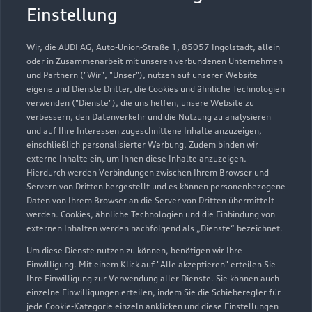
Einstellung
Wir, die AUDI AG, Auto-Union-Straße 1, 85057 Ingolstadt, allein
oder in Zusammenarbeit mit unseren verbundenen Unternehmen
und Partnern ("Wir", "Unser"), nutzen auf unserer Website
eigene und Dienste Dritter, die Cookies und ähnliche Technologien
verwenden ("Dienste"), die uns helfen, unsere Website zu
verbessern, den Datenverkehr und die Nutzung zu analysieren
und auf Ihre Interessen zugeschnittene Inhalte anzuzeigen,
einschließlich personalisierter Werbung. Zudem binden wir
externe Inhalte ein, um Ihnen diese Inhalte anzuzeigen.
Hierdurch werden Verbindungen zwischen Ihrem Browser und
Servern von Dritten hergestellt und es können personenbezogene
Ferdinand-Porsche-Straße 2
Daten von Ihrem Browser an die Server von Dritten übermittelt
werden. Cookies, ähnliche Technologien und die Einbindung von
52525 Heinsberg
externen Inhalten werden nachfolgend als „Dienste“ bezeichnet.
02452 91970
Um diese Dienste nutzen zu können, benötigen wir Ihre
Einwilligung. Mit einem Klick auf "Alle akzeptieren" erteilen Sie
Ihre Einwilligung zur Verwendung aller Dienste. Sie können auch
info@jacobs-heinsberg.de
einzelne Einwilligungen erteilen, indem Sie die Schieberegler für
jede Cookie-Kategorie einzeln anklicken und diese Einstellungen