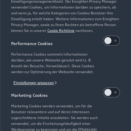
Einwilligungsmanagementtool). Der Ensighten Privacy Manager
Zurück nach oben
verwendet Cookies, um Informationen darüber zu speichern, ob
und wenn ja, für welche Kategorien von Cookies Benutzer ihre
Einwilligung erteilt haben. Weitere Informationen zum Ensighten
Modelle
Privacy Manager, sowie zu Ihren Rechten als betroffene Person
können Sie in unserer
Cookie Richtlinie
nachlesen.
Kaufen & leasen
Alle Modelle
Performance Cookies
Modelle vergleichen
Service & Zubehör
Performance Cookies sammeln Informationen
Neuwagensuche
darüber, wie unsere Webseite genutzt wird (z. B.
Elektromodelle
Anzahl der Besuche, Verweildauer). Diese Cookies
Gebrauchtwagensuche
Support
werden zur Optimierung der Webseite verwendet.
Saisonale Angebote
Plug-in-Hybride
Gebrauchtwagen
Einstellungen anpassen
Audi Services
Über Audi
Kundenservice
Finanzierung
Marketing Cookies
Garantie
Händlersuche
Aktionen & Angebote
Unternehmen
Marketing Cookies werden verwendet, um für die
Audi digital services
Benutzer relevantere und auf deren Interessen
Audi Code
Geschäftskunden
Karriere
zugeschnittene Inhalte anzubieten. Sie werden auch
myAudi
verwendet, um die Erscheinungshäufigkeit einer
Häufige Fragen (FAQ)
Investor Relations
Werbeanzeige zu begrenzen und um die Effektivität