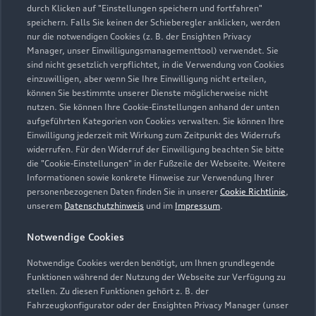
Kontaktdaten herunterladen
durch Klicken auf "Einstellungen speichern und fortfahren"
speichern. Falls Sie keinen der Schieberegler anklicken, werden
nur die notwendigen Cookies (z. B. der Ensighten Privacy
Manager, unser Einwilligungsmanagementtool) verwendet. Sie
sind nicht gesetzlich verpflichtet, in die Verwendung von Cookies
Öffnungszeiten
einzuwilligen, aber wenn Sie Ihre Einwilligung nicht erteilen,
können Sie bestimmte unserer Dienste möglicherweise nicht
nutzen. Sie können Ihre Cookie-Einstellungen anhand der unten
aufgeführten Kategorien von Cookies verwalten. Sie können Ihre
Verkauf
Einwilligung jederzeit mit Wirkung zum Zeitpunkt des Widerrufs
Schließt bald
18:30
widerrufen. Für den Widerruf der Einwilligung beachten Sie bitte
die "Cookie-Einstellungen" in der Fußzeile der Webseite. Weitere
Informationen sowie konkrete Hinweise zur Verwendung Ihrer
Service
personenbezogenen Daten finden Sie in unserer
Cookie Richtlinie
,
Geschlossen
,
öffnet am
Freitag 08:00
unserem
Datenschutzhinweis
und im
Impressum
.
Notwendige Cookies
Teile- & Zubehörverkauf
Geschlossen
,
öffnet am
Freitag 08:00
Notwendige Cookies werden benötigt, um Ihnen grundlegende
Funktionen während der Nutzung der Webseite zur Verfügung zu
stellen. Zu diesen Funktionen gehört z. B. der
Fahrzeugkonfigurator oder der Ensighten Privacy Manager (unser